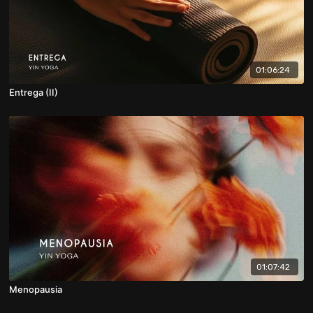
01:06:24
Entrega (II)
01:07:42
Menopausia