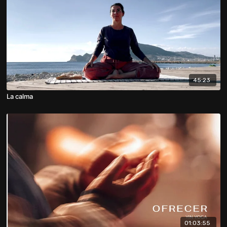
45:23
La calma
01:03:55