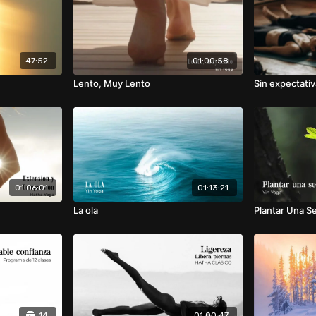
47:52
01:00:58
Lento, Muy Lento
Sin expectati
01:06:01
01:13:21
La ola
Plantar Una Se
14
01:00:47