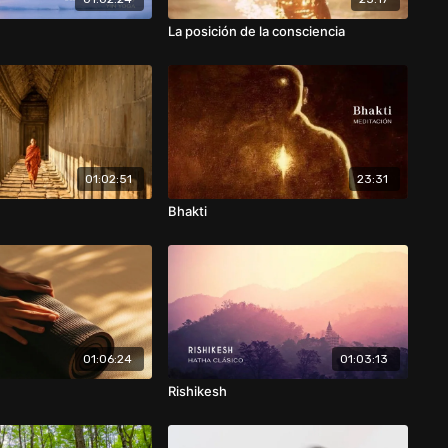
La posición de la consciencia
01:02:51
23:31
Bhakti
01:06:24
01:03:13
Rishikesh