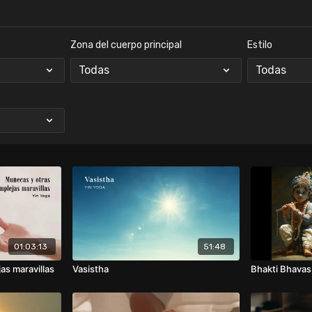
Zona del cuerpo principal
Estilo
01:03:13
51:48
as maravillas
Vasistha
Bhakti Bhavas