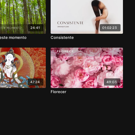
24:41
01:02:23
 este momento
Consistente
47:24
49:03
Florecer