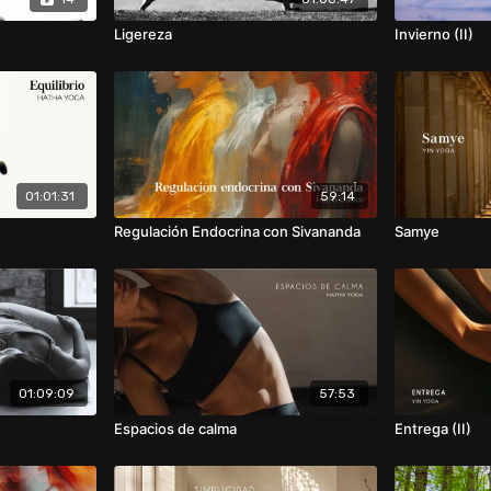
Ligereza
Invierno (II)
01:01:31
59:14
Regulación Endocrina con Sivananda
Samye
01:09:09
57:53
Espacios de calma
Entrega (II)