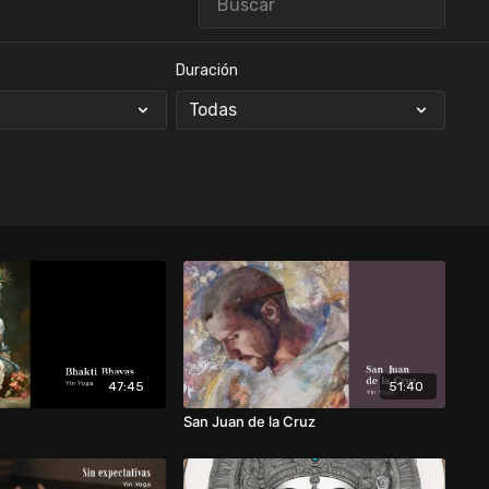
Duración
47:45
51:40
San Juan de la Cruz