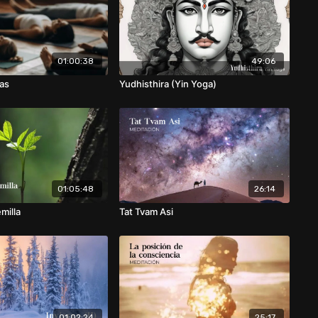
01:00:38
49:06
vas
Yudhisthira (Yin Yoga)
01:05:48
26:14
milla
Tat Tvam Asi
01:02:24
25:17