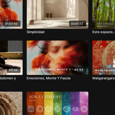
01:07:42
01:01:23
Simplicidad
Este espacio,
49:02
45:43
 abdomen y
Emociones, Mente Y Fascia
Matgarangara