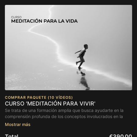
COMPRAR PAQUETE (10 VÍDEOS)
CURSO 'MEDITACIÓN PARA VIVIR'
Se trata de una formación amplia que busca ayudarte en la
comprensión profunda de los conceptos involucrados en la
meditación, así como que puedas asentar la amable disciplina
imprescindible si deseas plantearte esta técnica con un mínimo
de compromiso.
Total
€390,00