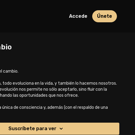
Accede
Únete
mbio
el cambio.
, todo evoluciona en la vida, y también lo hacemos nosotros.
volución nos permite no sólo aceptarlo, sino fluir con la
hando las oportunidades que nos ofrece.
a única de consciencia y, además (con el respaldo de una
s una técnica que ralentiza al máximo el envejecimiento de los
Suscríbete para ver
sta relajante práctica. Gracias por acompañarnos 🙏