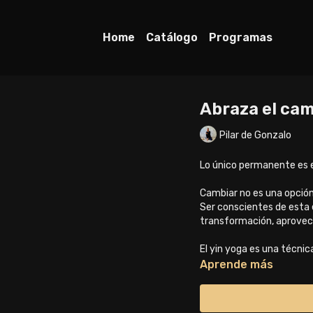
Home
Catálogo
Programas
Abraza el ca
Pilar de Gonzalo
Lo único permanente es 
Cambiar no es una opción
Ser conscientes de esta e
transformación, aprovec
El yin yoga es una técnic
sólida base científica) e
Aprende más
tejidos.
Esperamos que te guste e