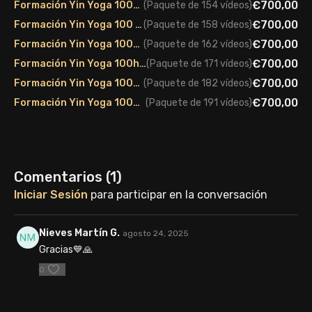
Infórmate también sobre nuestra formación en técnicas de
€700,00
Formación Yin Yoga 100h - Edición Junio24
(Paquete de 154 vídeos)
respiración y Pranayamas:
https://sevenseas.yoga/curso-de-
€700,00
Formación Yin Yoga 100 - Edición Octubre 2024
(Paquete de 158 vídeos)
tecnicas-de-respiracion-y-pranayamas/
€700,00
Formación Yin Yoga 100h - Edición marzo 25
(Paquete de 162 vídeos)
Gracias por acompañarnos 🙏
€700,00
Formación Yin Yoga 100h - Edición Junio 2025
(Paquete de 171 vídeos)
€700,00
Formación Yin Yoga 100h - Edición Noviembre 2025
(Paquete de 182 vídeos)
€700,00
Formación Yin Yoga 100h. Edición Marzo 2026
(Paquete de 191 vídeos)
Comentarios (
1
)
Iniciar Sesión
para participar en la conversación
Nieves Martín G.
agosto 24, 2025
Gracias💙🙏
0