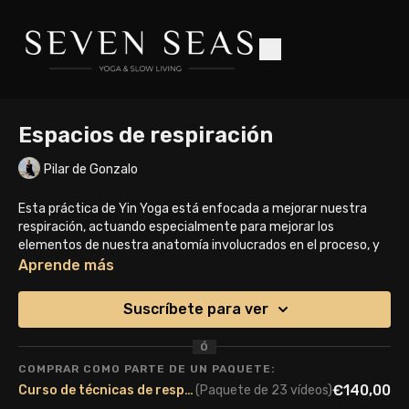
Espacios de respiración
Pilar de Gonzalo
Esta práctica de Yin Yoga está enfocada a mejorar nuestra
respiración, actuando especialmente para mejorar los
elementos de nuestra anatomía involucrados en el proceso, y
que normalmente todos tenemos restringidos con el paso del
Aprende más
tiempo.
Suscríbete para ver
Repite esta práctica, así como otras enfocadas al mismo
objetivo que encontrarás en nuestra plataforma, con cierta
Ó
frecuencia para mejorar este proceso fisiológíco vital para
COMPRAR COMO PARTE DE UN PAQUETE:
nuestra salud y estados de ánimo.
€140,00
Curso de técnicas de respiración y Pranayamas (Última edición)
(Paquete de 23 vídeos)