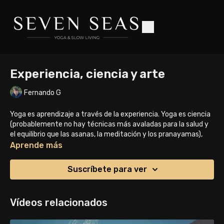
Experiencia, ciencia y arte
Fernando G
Yoga es aprendizaje a través de la experiencia. Yoga es ciencia
(probablemente no hay técnicas más avaladas para la salud y
el equilibrio que las asanas, la meditación y los pranayamas),
pero la trasciende. Yoga es también un arte, tu creación, al
Aprende más
igual que tu vida.
Suscríbete para ver
Esperamos que te guste esta completa clase de Hatha
Vinyasa. Gracias por acompañarnos!
Vídeos relacionados