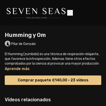
Humming y Om
Pilar de Gonzalo
El Humming (zumbido) es una técnica de respiración relajante,
que favorece la introspección. Ademas tiene otros efectos
comprobados por la ciencia al provocar una mayor producción
de Óxido Nítrico desde nuestras cavidades paranasales. Este
Aprende más
gas es un neurotransmisor que mejora nuestras funciones
cognitivas, también actúa como señal química que dilata los
Comprar paquete €140,00 • 23 vídeos
vasos sanguíneos reduciendo la hipertensión, actúa
adicionalmente mejorando la lucha del sistema inmune contra
heridas e infecciones, y tiene algunos otros efectos sobre el
organismo. Puedes practicarlo 5 minutos y más tiempo (15-20
Vídeos relacionados
minutos) en situaciones especiales como periodos de tensión