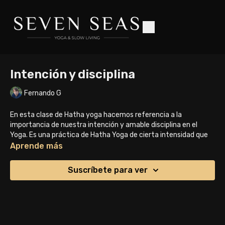
Intención y disciplina
Fernando G
En esta clase de Hatha yoga hacemos referencia a la
importancia de nuestra intención y amable disciplina en el
Yoga. Es una práctica de Hatha Yoga de cierta intensidad que
se combina con asanas Yin al inicio y final de la clase.
Aprende más
Esperamos que te guste.
Suscríbete para ver
Gracias por acompañarnos!