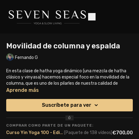
Movilidad de columna y espalda
Fernando G
En esta clase de hatha yoga dinámico (una mezcla de hatha
clásico y vinyasa) hacemos especial foco en la movilidad de la
columna, que es uno de los pilarles de nuestra calidad de
movimiento. "eres tan joven o mayor como lo sea tu columna".
Aprende más
Someterla a tensiones y compresiones correctas, sin forzar
más allá de los límites actuales que tengas, ha sido
Suscríbete para ver
comprobado por la medicina y la ciencia en general como la
mejor 'medicina' para mantener su salud.
Ó
COMPRAR COMO PARTE DE UN PAQUETE:
Actuamos también sobre toda la estructura de tejido
€700,00
Curso Yin Yoga 100 - Edición Marzo 2024
(Paquete de 138 vídeos)
conectivo que mantiene la columna y sobre toda la espalda,