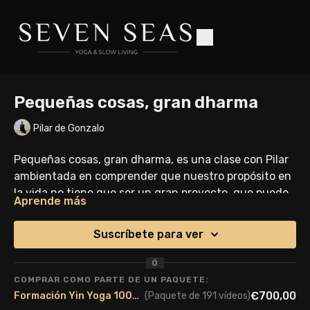
Pequeñas cosas, gran dharma
Pilar de Gonzalo
Pequeñas cosas, gran dharma, es una clase con Pilar
ambientada en comprender que nuestro propósito en
la vida no tiene que ser un gran proyecto, que puede
Aprende más
estar externamente en cuestiones muy sencillas. Lo
Esperamos que te guste la práctica. Namaste 🙏
importante es la mirada hacia el interior. No es lo
Suscríbete para ver
tanto lo que haces, mucho menos los resultados de
las acciones, sino el 'desde dónde lo haces'.
Ó
COMPRAR COMO PARTE DE UN PAQUETE:
€700,00
Formación Yin Yoga 100h. Edición Marzo 2026
(Paquete de 191 vídeos)