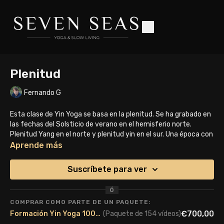
Plenitud
Fernando G
Esta clase de Yin Yoga se basa en la plenitud. Se ha grabado en
las fechas del Solsticio de verano en el hemisferio norte.
Plenitud Yang en el norte y plenitud yin en el sur. Una época con
una energía especial. En ese plano de la energía la clase trabaja
Aprende más
especialmente sobre los meridianos de la entrada en el verano
(corazón e intestino delgado).
Suscríbete para ver
Esperamos que te guste. Coméntanos tus sensaciones si lo
Ó
deseas. Muchas gracias por acompañarnos. Namaste 🙏
COMPRAR COMO PARTE DE UN PAQUETE:
€700,00
Formación Yin Yoga 100h - Edición Junio24
(Paquete de 154 vídeos)