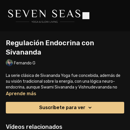
Regulación Endocrina con
Sivananda
Fernando G
La serie clásica de Sivananda Yoga fue concebida, además de
su visión tradicional sobre la energía, con una lógica neuro-
endocrina, aunque Swami Sivananda y Vishnudevananda no
usaran ese lenguaje fisiológico moderno. Desde el punto de
Aprende más
vista de la ciencia, es una secuencia muy coherente para la
regulación del sistema endocrino, el sistema nervioso
Suscríbete para ver
autónomo y el equilibrio hormonal general.
Esta práctica es una adaptación de esta serie. Esperamos que
Vídeos relacionados
te guste. Gracias por acompañarnos! Namaste 🙏