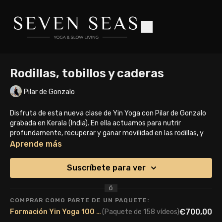
Rodillas, tobillos y caderas
Pilar de Gonzalo
Disfruta de esta nueva clase de Yin Yoga con Pilar de Gonzalo
grabada en Kerala (India). En ella actuamos para nutrir
profundamente, recuperar y ganar movilidad en las rodillas, y
también en tobillos y caderas.
Aprende más
Esperamos que te guste! Muchas gracias por acompañarnos 🙏
Suscríbete para ver
Ó
COMPRAR COMO PARTE DE UN PAQUETE:
€700,00
Formación Yin Yoga 100 - Edición Octubre 2024
(Paquete de 158 vídeos)