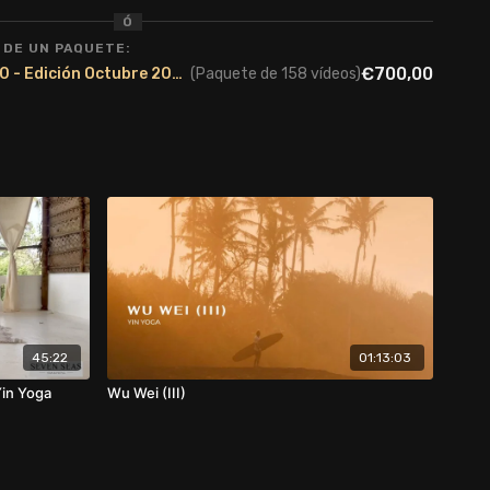
Ó
 DE UN PAQUETE:
€700,00
Formación Yin Yoga 100 - Edición Octubre 2024
(Paquete de 158 vídeos)
45:22
01:13:03
Yin Yoga
Wu Wei (III)