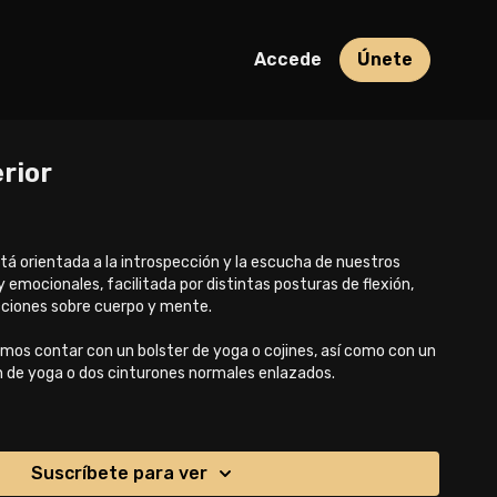
Accede
Únete
erior
tá orientada a la introspección y la escucha de nuestros
y emocionales, facilitada por distintas posturas de flexión,
ciones sobre cuerpo y mente.
imos contar con un bolster de yoga o cojines, así como con un
n de yoga o dos cinturones normales enlazados.
os. Namaste 🙏
Suscríbete para ver