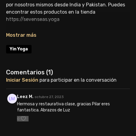
por nosotros mismos desde India y Pakistan. Puedes
encontrar estos productos en la tienda
https://sevenseas.yoga
BIENVENIDOS A LA EXPERIENCIA “ZEN HAZE" DE
Yin Yoga
VEDAI
Sólo una gota de aceite esencial es poderosa,
Comentarios (
1
)
valiosa y profundamente terapéutica.
Iniciar Sesión
para participar en la conversación
Aplica esta esencia en las muñecas, tras las
orejas y el entrecejo antes de realizar esta
Leez M.
octubre 27, 2023
práctica; te animo a conectar con el despertar
Hermosa y restaurativa clase, gracias Pilar eres
de tus sentidos, comenzando desde tu alma
fantastica. Abrazos de Luz
hasta tu piel
0
En esta clase de yin yoga viajaremos hacia la