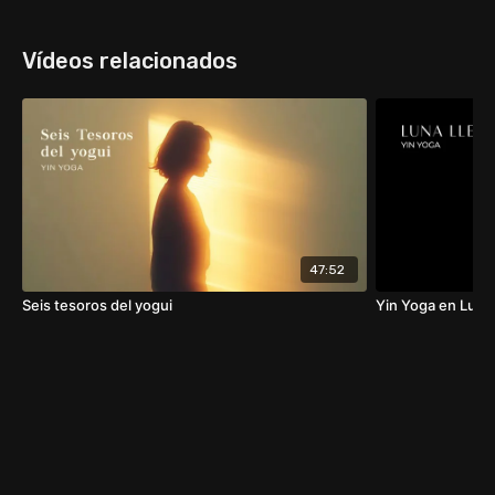
calma a través de gotas de prímula, lavanda y
palo de rosa.
Vídeos relacionados
Cierra los ojos respira y conecta con tu esencia.
LA BELLEZA ES UN ESTADO MENTAL EN EL QUE
TODO CONFLICTO HA LLEGADO A SU FIN (
KRISNAMURTI)
47:52
Seis tesoros del yogui
Yin Yoga en Luna